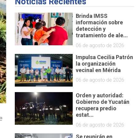
Noticias Recientes
Brinda IMSS
información sobre
detección y
tratamiento de ale...
06 de agosto de 2026
Impulsa Cecilia Patrón
la organización
vecinal en Mérida
06 de agosto de 2026
Orden y autoridad:
Gobierno de Yucatán
recupera predio
estat...
e
06 de agosto de 2026
Se reunirán en