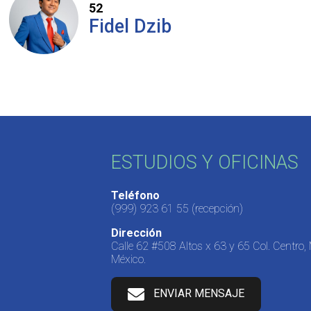
52
Fidel Dzib
ESTUDIOS Y OFICINAS
Teléfono
(999) 923 61 55
(recepción)
Dirección
Calle 62 #508 Altos x 63 y 65 Col. Centro,
México.
ENVIAR MENSAJE