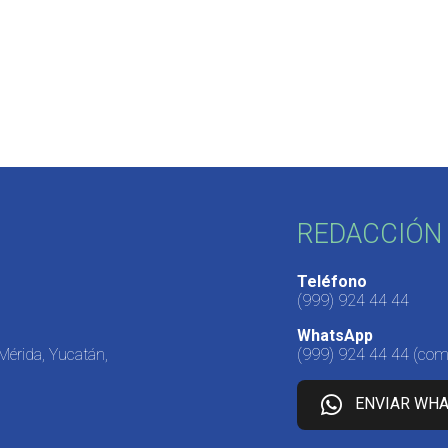
REDACCIÓN 
Teléfono
(999) 924 44 44
WhatsApp
 Mérida, Yucatán,
(999) 924 44 44
(come
ENVIAR WH