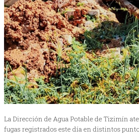
La Dirección de Agua Potable de Tizimín at
fugas registrados este día en distintos punt