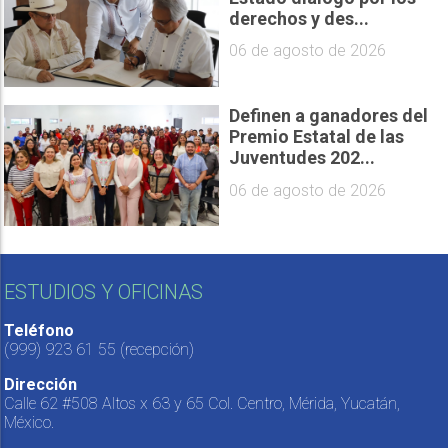
derechos y des...
06 de agosto de 2026
Definen a ganadores del
Premio Estatal de las
Juventudes 202...
06 de agosto de 2026
ESTUDIOS Y OFICINAS
Teléfono
(999) 923 61 55
(recepción)
Dirección
Calle 62 #508 Altos x 63 y 65 Col. Centro, Mérida, Yucatán,
México.