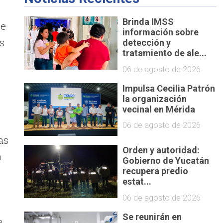
Brinda IMSS
ie
información sobre
s
detección y
tratamiento de ale...
06 de agosto de 2026
Impulsa Cecilia Patrón
la organización
vecinal en Mérida
o
06 de agosto de 2026
as
Orden y autoridad:
a
Gobierno de Yucatán
recupera predio
estat...
06 de agosto de 2026
Se reunirán en
e