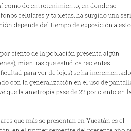
 así como de entretenimiento, en donde se
onos celulares y tabletas, ha surgido una ser
ación depende del tiempo de exposición a esto
 por ciento de la población presenta algún
enes), mientras que estudios recientes
ficultad para ver de lejos) se ha incrementad
ndo con la generalización en el uso de pantall
evé que la ametropía pase de 22 por ciento en l
lares que más se presentan en Yucatán es el
án, en el primer semestre del presente año s