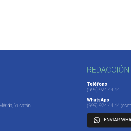
REDACCIÓN 
Teléfono
(999) 924 44 44
WhatsApp
 Mérida, Yucatán,
(999) 924 44 44
(come
ENVIAR WH