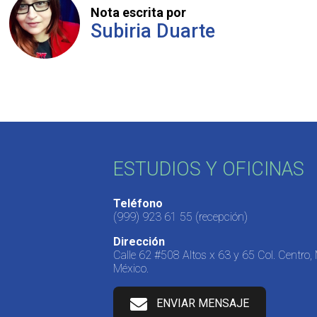
Nota escrita por
Subiria Duarte
ESTUDIOS Y OFICINAS
Teléfono
(999) 923 61 55
(recepción)
Dirección
Calle 62 #508 Altos x 63 y 65 Col. Centro,
México.
ENVIAR MENSAJE