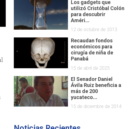
Los gadgets que
utilizó Cristóbal Colón
para descubrir
Améri...
12 de octubre de 2013
Recaudan fondos
económicos para
cirugía de niña de
al
Panabá
15 de abril de 2025
El Senador Daniel
Ávila Ruiz beneficia a
más de 200
s
yucateco...
15 de diciembre de 2014
Noticias Recientes