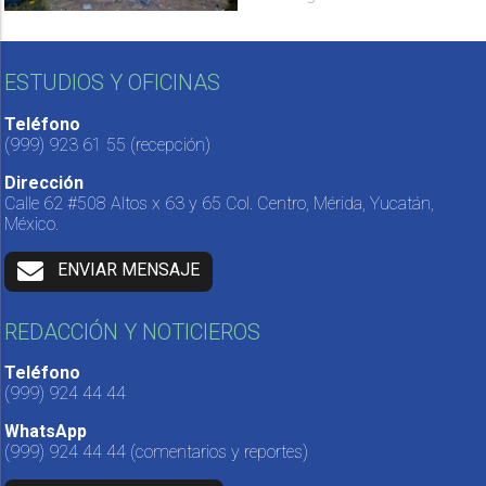
ESTUDIOS Y OFICINAS
Teléfono
(999) 923 61 55
(recepción)
Dirección
Calle 62 #508 Altos x 63 y 65 Col. Centro, Mérida, Yucatán,
México.
ENVIAR MENSAJE
REDACCIÓN Y NOTICIEROS
Teléfono
(999) 924 44 44
WhatsApp
(999) 924 44 44
(comentarios y reportes)