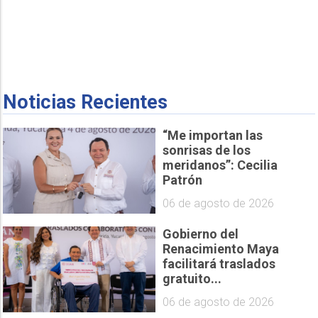
Noticias Recientes
“Me importan las
sonrisas de los
meridanos”: Cecilia
Patrón
06 de agosto de 2026
Gobierno del
Renacimiento Maya
facilitará traslados
gratuito...
06 de agosto de 2026