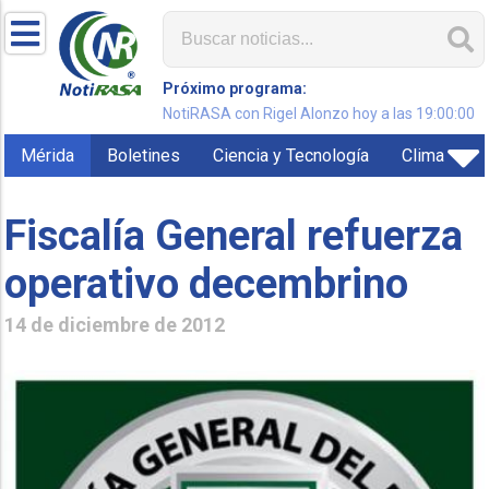
Próximo programa:
NotiRASA con Rigel Alonzo hoy a las 19:00:00
Mérida
Boletines
Ciencia y Tecnología
Clima
Fiscalía General refuerza
operativo decembrino
14 de diciembre de 2012