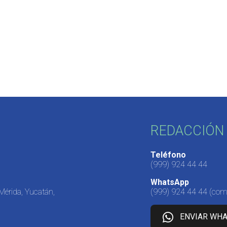
REDACCIÓN 
Teléfono
(999) 924 44 44
WhatsApp
 Mérida, Yucatán,
(999) 924 44 44
(come
ENVIAR WH