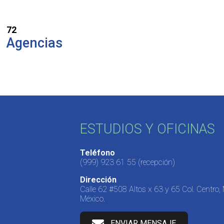
72
Agencias
ESTUDIOS Y OFICINAS
Teléfono
(999) 923 61 55
(recepción)
Dirección
Calle 62 #508 Altos x 63 y 65 Col. Centro,
México.
ENVIAR MENSAJE