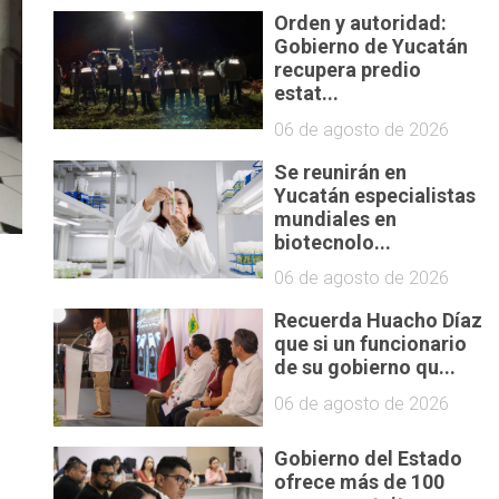
Orden y autoridad:
Gobierno de Yucatán
recupera predio
estat...
06 de agosto de 2026
Se reunirán en
Yucatán especialistas
mundiales en
biotecnolo...
06 de agosto de 2026
Recuerda Huacho Díaz
que si un funcionario
de su gobierno qu...
06 de agosto de 2026
Gobierno del Estado
ofrece más de 100