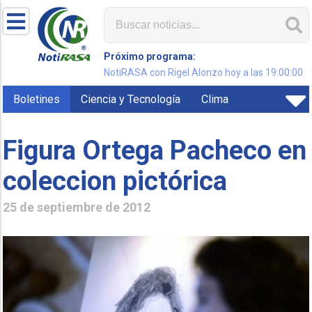
Próximo programa:
NotiRASA con Rigel Alonzo hoy a las 19:00:00
Boletines
Ciencia y Tecnología
Clima
Figura Ortega Pacheco en
coleccion pictórica
25 de septiembre de 2012