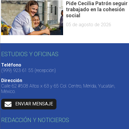
Pide Cecilia Patrón seguir
trabajado en la cohesión
social
05 de agosto de 2026
ESTUDIOS Y OFICINAS
Teléfono
(999) 923 61 55
(recepción)
Dirección
Calle 62 #508 Altos x 63 y 65 Col. Centro, Mérida, Yucatán,
México.
ENVIAR MENSAJE
REDACCIÓN Y NOTICIEROS