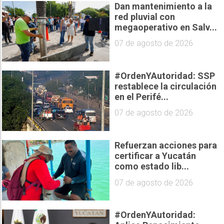
Dan mantenimiento a la
red pluvial con
megaoperativo en Salv...
07 de agosto de 2026
#OrdenYAutoridad: SSP
restablece la circulación
en el Perifé...
07 de agosto de 2026
Refuerzan acciones para
certificar a Yucatán
como estado lib...
07 de agosto de 2026
#OrdenYAutoridad: