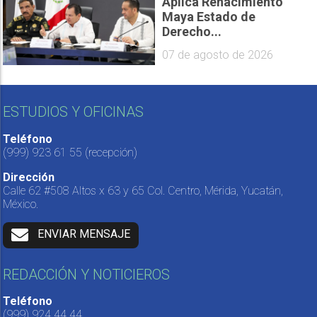
Aplica Renacimiento
Maya Estado de
Derecho...
07 de agosto de 2026
ESTUDIOS Y OFICINAS
Teléfono
(999) 923 61 55
(recepción)
Dirección
Calle 62 #508 Altos x 63 y 65 Col. Centro, Mérida, Yucatán,
México.
ENVIAR MENSAJE
REDACCIÓN Y NOTICIEROS
Teléfono
(999) 924 44 44