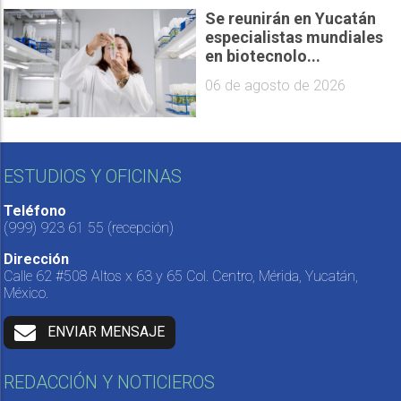
Se reunirán en Yucatán
especialistas mundiales
en biotecnolo...
06 de agosto de 2026
ESTUDIOS Y OFICINAS
Teléfono
(999) 923 61 55
(recepción)
Dirección
Calle 62 #508 Altos x 63 y 65 Col. Centro, Mérida, Yucatán,
México.
ENVIAR MENSAJE
REDACCIÓN Y NOTICIEROS