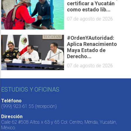
certificar a Yucatán
como estado lib...
07 de agosto de 2026
#OrdenYAutoridad:
Aplica Renacimiento
Maya Estado de
Derecho...
07 de agosto de 2026
ESTUDIOS Y OFICINAS
Teléfono
(999) 923 61 55
(recepción)
Dirección
Calle 62 #508 Altos x 63 y 65 Col. Centro, Mérida, Yucatán,
México.