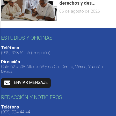
derechos y des...
06 de agosto de 2026
ESTUDIOS Y OFICINAS
Teléfono
(999) 923 61 55
(recepción)
Dirección
Calle 62 #508 Altos x 63 y 65 Col. Centro, Mérida, Yucatán,
México.
ENVIAR MENSAJE
REDACCIÓN Y NOTICIEROS
Teléfono
(999) 924 44 44