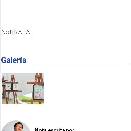
NotiRASA.
Galería
Nota escrita por