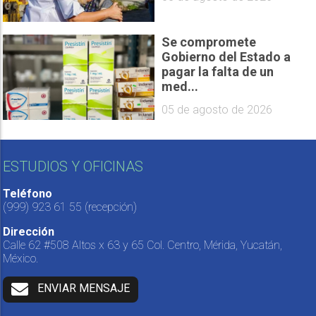
Se compromete
Gobierno del Estado a
pagar la falta de un
med...
05 de agosto de 2026
ESTUDIOS Y OFICINAS
Teléfono
(999) 923 61 55
(recepción)
Dirección
Calle 62 #508 Altos x 63 y 65 Col. Centro, Mérida, Yucatán,
México.
ENVIAR MENSAJE