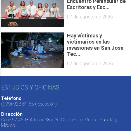
Encuentro Peninsular de
Escritoras y Esc...
07 de agosto de 2026
Hay víctimas y
victimarios en las
invasiones en San José
Tec...
07 de agosto de 2026
ESTUDIOS Y OFICINAS
Teléfono
(999) 923 61 55
(recepción)
Dirección
Calle 62 #508 Altos x 63 y 65 Col. Centro, Mérida, Yucatán,
México.