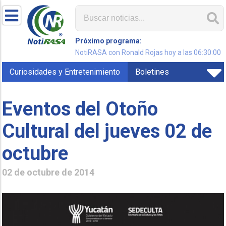
Próximo programa:
NotiRASA con Ronald Rojas hoy a las 06:30:00
Curiosidades y Entretenimiento
Boletines
Eventos del Otoño
Cultural del jueves 02 de
octubre
02 de octubre de 2014