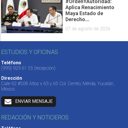
#OrdenYAutoridad:
Aplica Renacimiento
Maya Estado de
Derecho...
07 de agosto de 2026
ESTUDIOS Y OFICINAS
Teléfono
(999) 923 61 55
(recepción)
Dirección
Calle 62 #508 Altos x 63 y 65 Col. Centro, Mérida, Yucatán,
México.
ENVIAR MENSAJE
REDACCIÓN Y NOTICIEROS