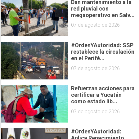
Dan mantenimiento a la
red pluvial con
megaoperativo en Salv...
07 de agosto de 2026
#OrdenYAutoridad: SSP
restablece la circulación
en el Perifé...
07 de agosto de 2026
Refuerzan acciones para
certificar a Yucatán
como estado lib...
07 de agosto de 2026
#OrdenYAutoridad:
Aplica Renacimiento