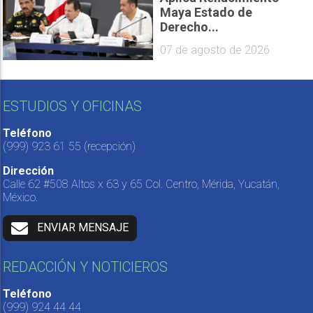
Maya Estado de
Derecho...
07 de agosto de 2026
ESTUDIOS Y OFICINAS
Teléfono
(999) 923 61 55
(recepción)
Dirección
Calle 62 #508 Altos x 63 y 65 Col. Centro, Mérida, Yucatán,
México.
ENVIAR MENSAJE
REDACCIÓN Y NOTICIEROS
Teléfono
(999) 924 44 44