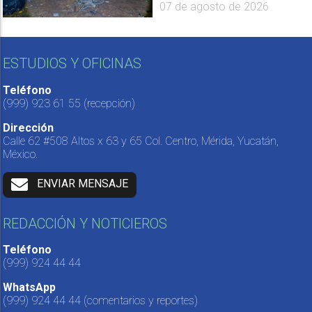
07 de agosto de 2026
ESTUDIOS Y OFICINAS
Teléfono
(999) 923 61 55
(recepción)
Dirección
Calle 62 #508 Altos x 63 y 65 Col. Centro, Mérida, Yucatán,
México.
ENVIAR MENSAJE
REDACCIÓN Y NOTICIEROS
Teléfono
(999) 924 44 44
WhatsApp
(999) 924 44 44
(comentarios y reportes)