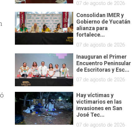
07 de agosto de 2026
Consolidan IMER y
Gobierno de Yucatán
n
alianza para
fortalece...
07 de agosto de 2026
Inauguran el Primer
Encuentro Peninsular
de Escritoras y Esc...
07 de agosto de 2026
tó
Hay víctimas y
victimarios en las
invasiones en San
José Tec...
07 de agosto de 2026