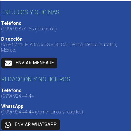
ESTUDIOS Y OFICINAS
Teléfono
(999) 923 61 55
(recepción)
Dirección
Calle 62 #508 Altos x 63 y 65 Col. Centro, Mérida, Yucatán,
México.
ENVIAR MENSAJE
REDACCIÓN Y NOTICIEROS
Teléfono
(999) 924 44 44
WhatsApp
(999) 924 44 44
(comentarios y reportes)
ENVIAR WHATSAPP