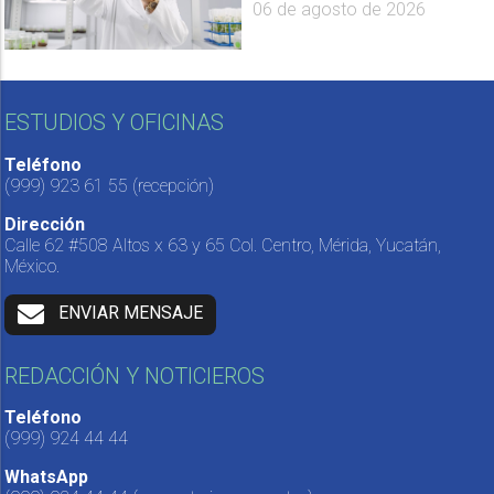
06 de agosto de 2026
ESTUDIOS Y OFICINAS
Teléfono
(999) 923 61 55
(recepción)
Dirección
Calle 62 #508 Altos x 63 y 65 Col. Centro, Mérida, Yucatán,
México.
ENVIAR MENSAJE
REDACCIÓN Y NOTICIEROS
Teléfono
(999) 924 44 44
WhatsApp