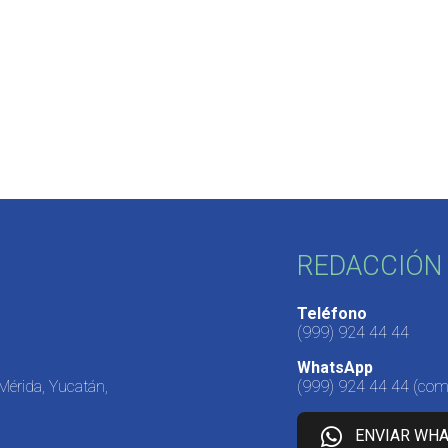
REDACCIÓN 
Teléfono
(999) 924 44 44
WhatsApp
 Mérida, Yucatán,
(999) 924 44 44
(come
ENVIAR WH