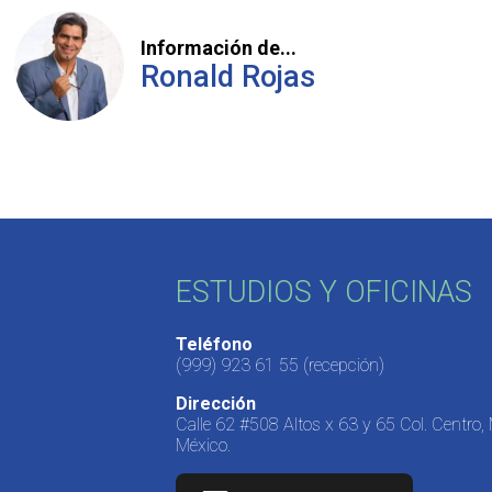
Información de...
Ronald Rojas
ESTUDIOS Y OFICINAS
Teléfono
(999) 923 61 55
(recepción)
Dirección
Calle 62 #508 Altos x 63 y 65 Col. Centro,
México.