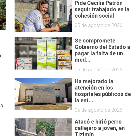
Pide Cecilia Patrón
seguir trabajado en la
cohesión social
05 de agosto de 2026
Se compromete
Gobierno del Estado a
pagar la falta de un
n
med...
05 de agosto de 2026
Ha mejorado la
atención en los
hospitales públicos de
la ent...
ón
05 de agosto de 2026
Atacó e hirió perro
callejero a joven, en
Tizimín