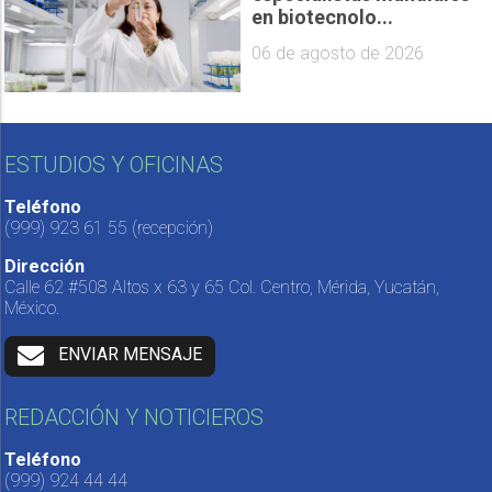
en biotecnolo...
06 de agosto de 2026
ESTUDIOS Y OFICINAS
Teléfono
(999) 923 61 55
(recepción)
Dirección
Calle 62 #508 Altos x 63 y 65 Col. Centro, Mérida, Yucatán,
México.
ENVIAR MENSAJE
REDACCIÓN Y NOTICIEROS
Teléfono
(999) 924 44 44