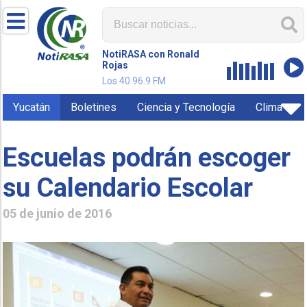
NotiRASA con Ronald
Rojas
Los 40 96.9 FM
Yucatán
Boletines
Ciencia y Tecnología
Clima
Escuelas podrán escoger
su Calendario Escolar
05 de junio de 2016