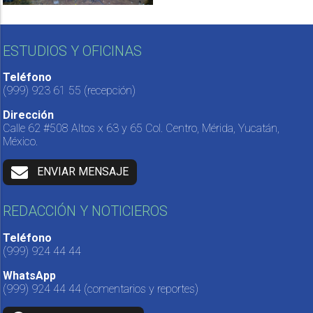
ESTUDIOS Y OFICINAS
Teléfono
(999) 923 61 55
(recepción)
Dirección
Calle 62 #508 Altos x 63 y 65 Col. Centro, Mérida, Yucatán,
México.
ENVIAR MENSAJE
REDACCIÓN Y NOTICIEROS
Teléfono
(999) 924 44 44
WhatsApp
(999) 924 44 44
(comentarios y reportes)