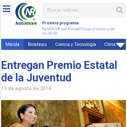
Próximo programa:
NotiRASA con Ronald Rojas el lunes a las
06:30:00
Mérida
Boletines
Ciencia y Tecnología
Clima
Entregan Premio Estatal
de la Juventud
13 de agosto de 2014