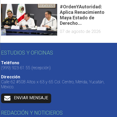
#OrdenYAutoridad:
Aplica Renacimiento
Maya Estado de
Derecho...
07 de agosto de 2026
ESTUDIOS Y OFICINAS
Teléfono
(999) 923 61 55
(recepción)
Dirección
Calle 62 #508 Altos x 63 y 65 Col. Centro, Mérida, Yucatán,
México.
ENVIAR MENSAJE
REDACCIÓN Y NOTICIEROS