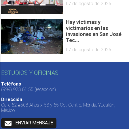
07 de agosto de 2026
Hay víctimas y
victimarios en las
invasiones en San José
Tec...
07 de agosto de 2026
ESTUDIOS Y OFICINAS
Teléfono
(999) 923 61 55
(recepción)
Dirección
Calle 62 #508 Altos x 63 y 65 Col. Centro, Mérida, Yucatán,
México.
ENVIAR MENSAJE