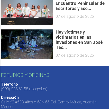
Encuentro Peninsular de
Escritoras y Esc...
07 de agosto de 2026
Hay víctimas y
victimarios en las
invasiones en San José
Tec...
07 de agosto de 2026
ESTUDIOS Y OFICINAS
Teléfono
(999) 923 61 55
(recepción)
Dirección
Calle 62 #508 Altos x 63 y 65 Col. Centro, Mérida, Yucatán,
México.