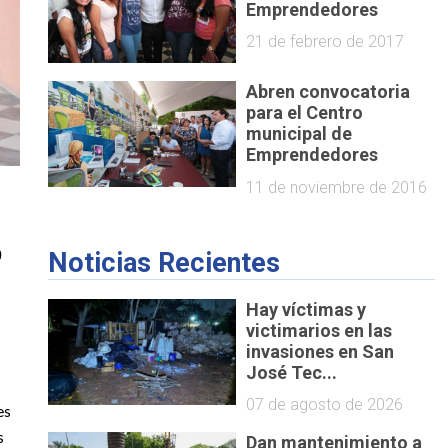
Emprendedores
21 de febrero de 2017
Abren convocatoria
para el Centro
municipal de
Emprendedores
11 de noviembre de 2016
Noticias Recientes
0
Hay víctimas y
victimarios en las
invasiones en San
José Tec...
07 de agosto de 2026
es
s
Dan mantenimiento a