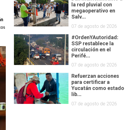
la red pluvial con
megaoperativo en
Salv...
án
07 de agosto de 2026
cos
#OrdenYAutoridad:
SSP restablece la
circulación en el
Perifé...
07 de agosto de 2026
Refuerzan acciones
para certificar a
Yucatán como estado
lib...
07 de agosto de 2026