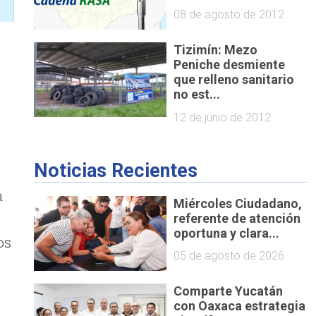
08 de agosto de 2012
Tizimín: Mezo
Peniche desmiente
que relleno sanitario
no est...
o
12 de junio de 2012
Noticias Recientes
a
Miércoles Ciudadano,
referente de atención
oportuna y clara...
os
05 de agosto de 2026
Comparte Yucatán
con Oaxaca estrategia