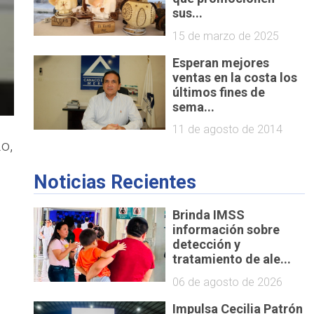
sus...
15 de marzo de 2025
Esperan mejores
ventas en la costa los
últimos fines de
sema...
11 de agosto de 2014
o,
Noticias Recientes
Brinda IMSS
información sobre
detección y
tratamiento de ale...
06 de agosto de 2026
Impulsa Cecilia Patrón