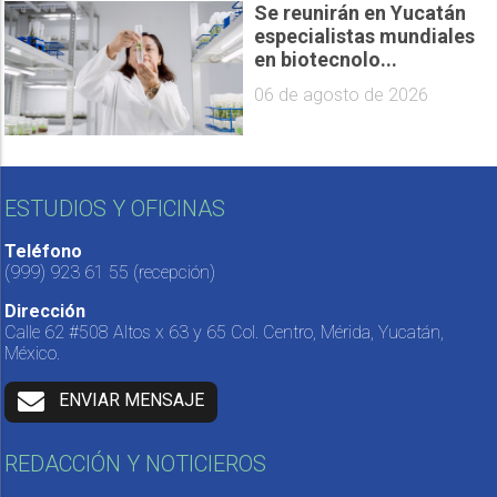
Se reunirán en Yucatán
especialistas mundiales
en biotecnolo...
06 de agosto de 2026
ESTUDIOS Y OFICINAS
Teléfono
(999) 923 61 55
(recepción)
Dirección
Calle 62 #508 Altos x 63 y 65 Col. Centro, Mérida, Yucatán,
México.
ENVIAR MENSAJE
REDACCIÓN Y NOTICIEROS