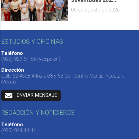
06 de agosto de 2026
ESTUDIOS Y OFICINAS
Teléfono
(999) 923 61 55
(recepción)
Dirección
Calle 62 #508 Altos x 63 y 65 Col. Centro, Mérida, Yucatán,
México.
ENVIAR MENSAJE
REDACCIÓN Y NOTICIEROS
Teléfono
(999) 924 44 44