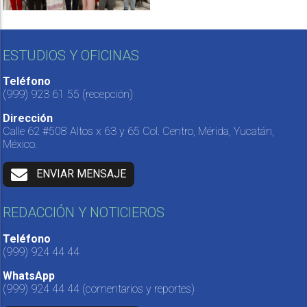
ESTUDIOS Y OFICINAS
Teléfono
(999) 923 61 55
(recepción)
Dirección
Calle 62 #508 Altos x 63 y 65 Col. Centro, Mérida, Yucatán,
México.
ENVIAR MENSAJE
REDACCIÓN Y NOTICIEROS
Teléfono
(999) 924 44 44
WhatsApp
(999) 924 44 44
(comentarios y reportes)