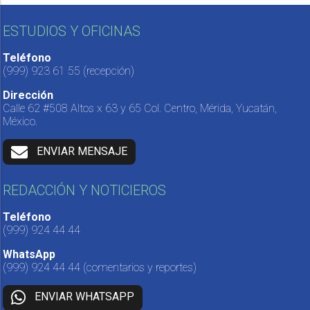
ESTUDIOS Y OFICINAS
Teléfono
(999) 923 61 55
(recepción)
Dirección
Calle 62 #508 Altos x 63 y 65 Col. Centro, Mérida, Yucatán,
México.
ENVIAR MENSAJE
REDACCIÓN Y NOTICIEROS
Teléfono
(999) 924 44 44
WhatsApp
(999) 924 44 44
(comentarios y reportes)
ENVIAR WHATSAPP