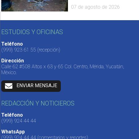
07 de agosto de 2026
ESTUDIOS Y OFICINAS
Teléfono
(999) 923 61 55
(recepción)
Dirección
Calle 62 #508 Altos x 63 y 65 Col. Centro, Mérida, Yucatán,
México.
ENVIAR MENSAJE
REDACCIÓN Y NOTICIEROS
Teléfono
(999) 924 44 44
WhatsApp
(999) 924 44 44
(comentarios y reportes)