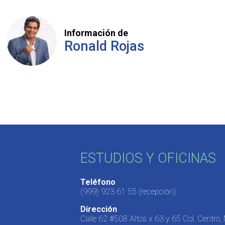
Información de
Ronald Rojas
ESTUDIOS Y OFICINAS
Teléfono
(999) 923 61 55
(recepción)
Dirección
Calle 62 #508 Altos x 63 y 65 Col. Centro,