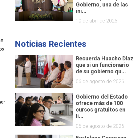
Gobierno, una de las
ini...
10 de abril de 2025
n 
Noticias Recientes
s 
Recuerda Huacho Díaz
que si un funcionario
de su gobierno qu...
06 de agosto de 2026
Gobierno del Estado
er 
ofrece más de 100
cursos gratuitos en
lí...
06 de agosto de 2026
Fortalece Congreso