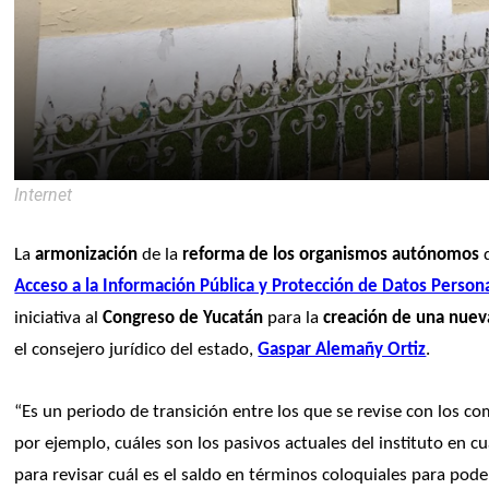
Internet
La 
armonización
 de la 
reforma de los organismos autónomos
 
Acceso a la Información Pública y Protección de Datos Person
iniciativa al 
Congreso de Yucatán
 para la 
creación de una nuev
el consejero jurídico del estado, 
Gaspar Alemañy Ortiz
.
“Es un periodo de transición entre los que se revise con los comi
por ejemplo, cuáles son los pasivos actuales del instituto en c
para revisar cuál es el saldo en términos coloquiales para poder