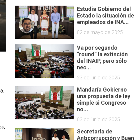
Estudia Gobierno del
Estado la situación de
empleados de INA...
02 de mayo de 2025
Va por segundo
“round” la extinción
del INAIP, pero sólo
nec...
23 de junio de 2025
Mandaría Gobierno
ó, 
una propuesta de ley
simple si Congreso
no...
03 de junio de 2025
s, 
Secretaría de
Anticorrupción y Buen