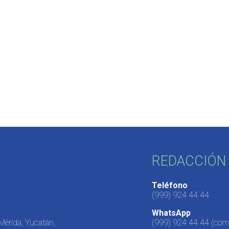
REDACCIÓN 
Teléfono
(999) 924 44 44
WhatsApp
 Mérida, Yucatán,
(999) 924 44 44
(come