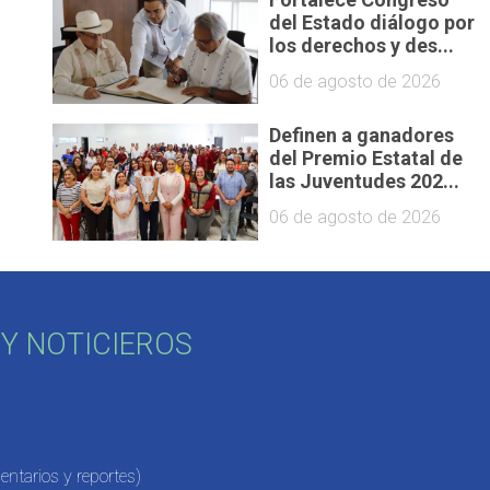
del Estado diálogo por
los derechos y des...
06 de agosto de 2026
Definen a ganadores
del Premio Estatal de
las Juventudes 202...
06 de agosto de 2026
Y NOTICIEROS
ntarios y reportes)