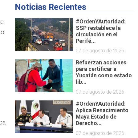
Noticias Recientes
ue
#OrdenYAutoridad:
SSP restablece la
 o
circulación en el
Perifé...
07 de agosto de 2026
Refuerzan acciones
para certificar a
Yucatán como estado
lib...
07 de agosto de 2026
#OrdenYAutoridad:
Aplica Renacimiento
Maya Estado de
ca
Derecho...
07 de agosto de 2026