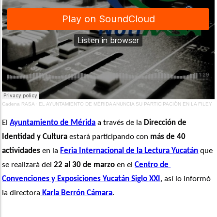
Cadena RASA
·
EL AYUNTAMIENTO DE MÉRIDA ANUNCIA SU PARTICIPACIÓN EN LA FILEY
El 
Ayuntamiento de Mérida
 a través de la 
Dirección de
Identidad y Cultura
 estará participando con 
más de 40 
actividades
 en la 
Feria Internacional de la Lectura Yucatán
 que 
se realizará del
 22 al 30 de marzo
 en el 
Centro de 
Convenciones y Exposiciones Yucatán Siglo XXI
, así lo informó 
la directora
 Karla Berrón Cámara
. 