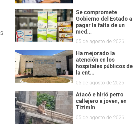
.
Se compromete
Gobierno del Estado a
pagar la falta de un
es
med...
05 de agosto de 2026
Ha mejorado la
atención en los
hospitales públicos de
la ent...
05 de agosto de 2026
Atacó e hirió perro
callejero a joven, en
Tizimín
05 de agosto de 2026