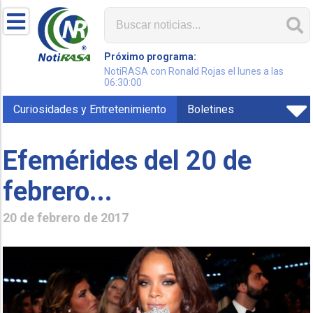
Próximo programa:
NotiRASA con Ronald Rojas el lunes a las
06:30:00
Curiosidades y Entretenimiento
Boletines
Efemérides del 20 de
febrero...
20 de febrero de 2017