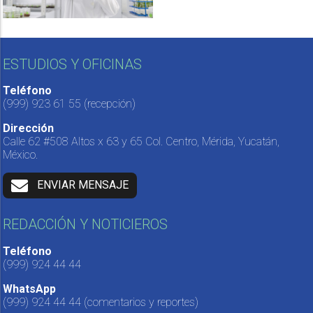
ESTUDIOS Y OFICINAS
Teléfono
(999) 923 61 55
(recepción)
Dirección
Calle 62 #508 Altos x 63 y 65 Col. Centro, Mérida, Yucatán,
México.
ENVIAR MENSAJE
REDACCIÓN Y NOTICIEROS
Teléfono
(999) 924 44 44
WhatsApp
(999) 924 44 44
(comentarios y reportes)