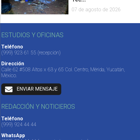
07 de agosto de 2026
ESTUDIOS Y OFICINAS
Teléfono
(999) 923 61 55
(recepción)
Dirección
Calle 62 #508 Altos x 63 y 65 Col. Centro, Mérida, Yucatán,
México.
ENVIAR MENSAJE
REDACCIÓN Y NOTICIEROS
Teléfono
(999) 924 44 44
WhatsApp