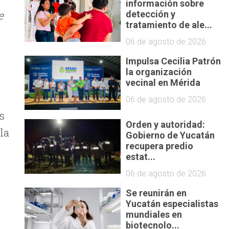
información sobre
e
detección y
tratamiento de ale...
06 de agosto de 2026
Impulsa Cecilia Patrón
la organización
vecinal en Mérida
06 de agosto de 2026
s
Orden y autoridad:
la
Gobierno de Yucatán
recupera predio
estat...
06 de agosto de 2026
Se reunirán en
Yucatán especialistas
mundiales en
biotecnolo...