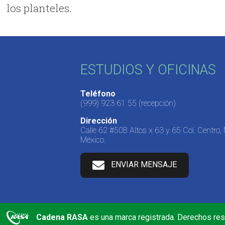
los planteles.
ESTUDIOS Y OFICINAS
Teléfono
(999) 923 61 55
(recepción)
Dirección
Calle 62 #508 Altos x 63 y 65 Col. Centro,
México.
ENVIAR MENSAJE
Cadena RASA
es una marca registrada. Derechos re