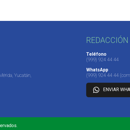
REDACCIÓN 
Teléfono
(999) 924 44 44
WhatsApp
 Mérida, Yucatán,
(999) 924 44 44
(come
ENVIAR WH
servados.