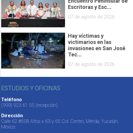
Encuentro Peninsular de
Escritoras y Esc...
07 de agosto de 2026
Hay víctimas y
victimarios en las
invasiones en San José
Tec...
07 de agosto de 2026
ESTUDIOS Y OFICINAS
Teléfono
(999) 923 61 55
(recepción)
Dirección
Calle 62 #508 Altos x 63 y 65 Col. Centro, Mérida, Yucatán,
México.