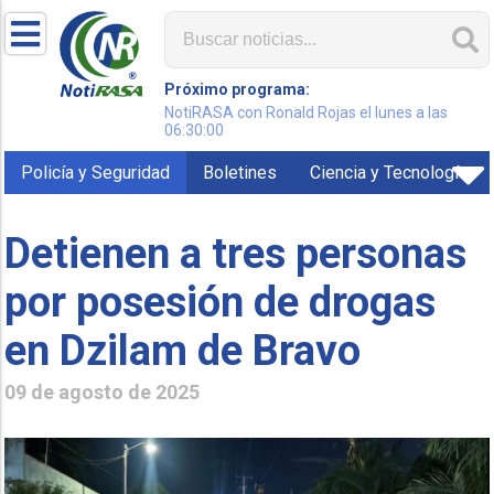
Próximo programa:
NotiRASA con Ronald Rojas el lunes a las
06:30:00
Policía y Seguridad
Boletines
Ciencia y Tecnología
Detienen a tres personas
por posesión de drogas
en Dzilam de Bravo
09 de agosto de 2025