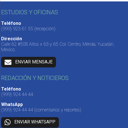
ESTUDIOS Y OFICINAS
Teléfono
(999) 923 61 55
(recepción)
Dirección
Calle 62 #508 Altos x 63 y 65 Col. Centro, Mérida, Yucatán,
México.
ENVIAR MENSAJE
REDACCIÓN Y NOTICIEROS
Teléfono
(999) 924 44 44
WhatsApp
(999) 924 44 44
(comentarios y reportes)
ENVIAR WHATSAPP