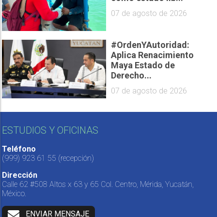
07 de agosto de 2026
#OrdenYAutoridad:
Aplica Renacimiento
Maya Estado de
Derecho...
07 de agosto de 2026
ESTUDIOS Y OFICINAS
Teléfono
(999) 923 61 55
(recepción)
Dirección
Calle 62 #508 Altos x 63 y 65 Col. Centro, Mérida, Yucatán,
México.
ENVIAR MENSAJE