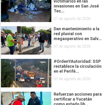
victimarios en las
invasiones en San José
Tec...
07 de agosto de 2026
Dan mantenimiento a la
red pluvial con
megaoperativo en Salv...
07 de agosto de 2026
#OrdenYAutoridad: SSP
restablece la circulación
en el Perifé...
07 de agosto de 2026
Refuerzan acciones para
certificar a Yucatán
como estado lib...