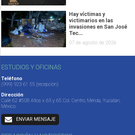
Hay víctimas y
victimarios en las
invasiones en San José
Tec...
07 de agosto de 2026
ESTUDIOS Y OFICINAS
Teléfono
(999) 923 61 55
(recepción)
Dirección
Calle 62 #508 Altos x 63 y 65 Col. Centro, Mérida, Yucatán,
México.
ENVIAR MENSAJE