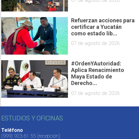
07 de agosto de 2026
Refuerzan acciones para
certificar a Yucatán
como estado lib...
07 de agosto de 2026
#OrdenYAutoridad:
Aplica Renacimiento
Maya Estado de
Derecho...
07 de agosto de 2026
ESTUDIOS Y OFICINAS
Teléfono
(999) 923 61 55
(recepción)