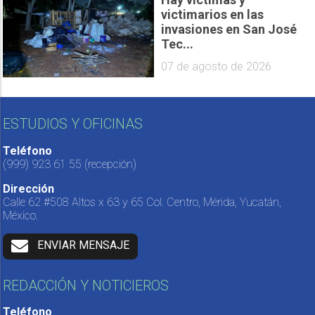
victimarios en las
invasiones en San José
Tec...
07 de agosto de 2026
ESTUDIOS Y OFICINAS
Teléfono
(999) 923 61 55
(recepción)
Dirección
Calle 62 #508 Altos x 63 y 65 Col. Centro, Mérida, Yucatán,
México.
ENVIAR MENSAJE
REDACCIÓN Y NOTICIEROS
Teléfono