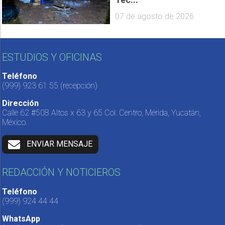
07 de agosto de 2026
ESTUDIOS Y OFICINAS
Teléfono
(999) 923 61 55
(recepción)
Dirección
Calle 62 #508 Altos x 63 y 65 Col. Centro, Mérida, Yucatán,
México.
ENVIAR MENSAJE
REDACCIÓN Y NOTICIEROS
Teléfono
(999) 924 44 44
WhatsApp