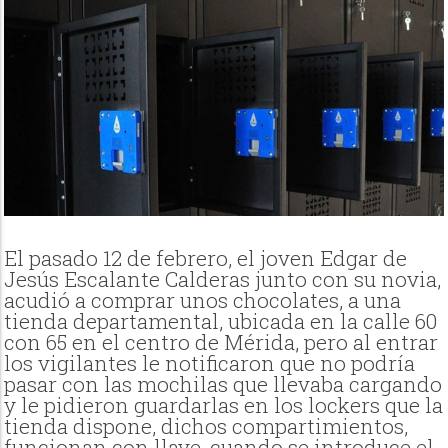
El pasado 12 de febrero, el joven Edgar de
Jesús Escalante Calderas junto con su novia,
acudió a comprar unos chocolates, a una
tienda departamental, ubicada en la calle 60
con 65 en el centro de Mérida, pero al entrar
los vigilantes le notificaron que no podría
pasar con las mochilas que llevaba cargando
y le pidieron guardarlas en los lockers que la
tienda dispone, dichos compartimientos,
funcionan con llave, cuando se introduce el