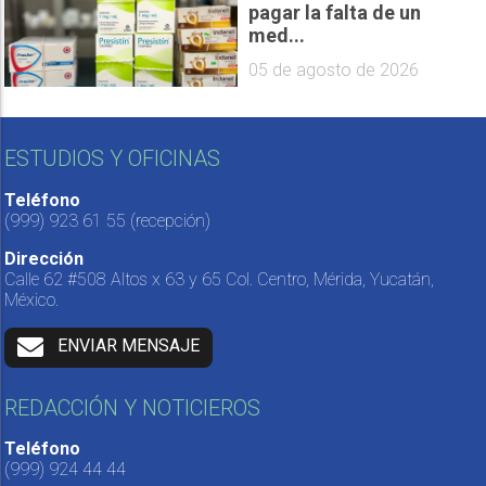
pagar la falta de un
med...
05 de agosto de 2026
ESTUDIOS Y OFICINAS
Teléfono
(999) 923 61 55
(recepción)
Dirección
Calle 62 #508 Altos x 63 y 65 Col. Centro, Mérida, Yucatán,
México.
ENVIAR MENSAJE
REDACCIÓN Y NOTICIEROS
Teléfono
(999) 924 44 44