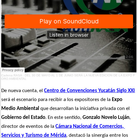
Cadena RASA
·
DEL 30 DE MAYO AL 1 DE JUNIO SERÁ LA NUEVA EDICIÓN DE LA EXPO F
ORO AMBIENTAL
De nueva cuenta, el 
Centro de Convenciones Yucatán Siglo XXI
será el escenario para recibir a los expositores de la 
Expo 
Medio Ambiental
 que desarrollan la iniciativa privada con el 
Gobierno del Estado
. En este sentido,
 Gonzalo Novelo Luján
, 
director de eventos de la 
Cámara Nacional de Comercios, 
Servicios y Turismo de Mérida
, destacó la sinergia entre los 